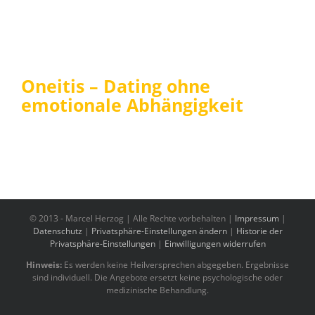
Oneitis – Dating ohne
emotionale Abhängigkeit
© 2013 -
Marcel Herzog | Alle Rechte vorbehalten |
Impressum
|
Datenschutz
|
Privatsphäre-Einstellungen ändern
|
Historie der
Privatsphäre-Einstellungen
|
Einwilligungen widerrufen
Hinweis:
Es werden keine Heilversprechen abgegeben. Ergebnisse
sind individuell. Die Angebote ersetzt keine psychologische oder
medizinische Behandlung.