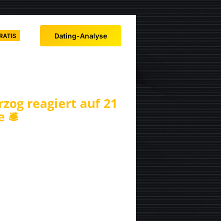
Dating-Analyse
RATIS
rzog reagiert auf 21
 🛎