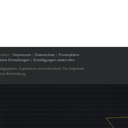
halten |
Impressum
|
Datenschutz
|
Privatsphäre-
phäre-Einstellungen
|
Einwilligungen widerrufen
bgegeben. Ergebnisse sind individuell. Die Angebote
sche Behandlung.