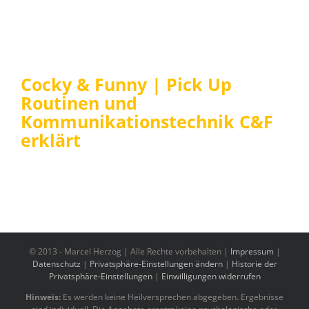
Cocky & Funny | Pick Up
Routinen und
Kommunikationstechnik C&F
erklärt
© 2013 -
Marcel Herzog | Alle Rechte vorbehalten |
Impressum
|
Datenschutz
|
Privatsphäre-Einstellungen ändern
|
Historie der
Privatsphäre-Einstellungen
|
Einwilligungen widerrufen
Hinweis:
Es werden keine Heilversprechen abgegeben. Ergebnisse