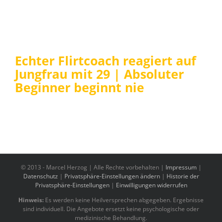
Echter Flirtcoach reagiert auf
Jungfrau mit 29 | Absoluter
Beginner beginnt nie
© 2013 -
Marcel Herzog | Alle Rechte vorbehalten |
Impressum
|
Datenschutz
|
Privatsphäre-Einstellungen ändern
|
Historie der
Privatsphäre-Einstellungen
|
Einwilligungen widerrufen
Hinweis:
Es werden keine Heilversprechen abgegeben. Ergebnisse
sind individuell. Die Angebote ersetzt keine psychologische oder
medizinische Behandlung.