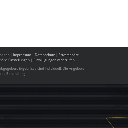
halten |
Impressum
|
Datenschutz
|
Privatsphäre-
phäre-Einstellungen
|
Einwilligungen widerrufen
bgegeben. Ergebnisse sind individuell. Die Angebote
sche Behandlung.