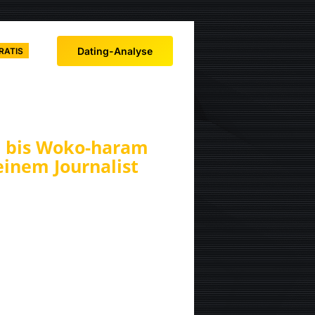
Dating-Analyse
RATIS
p bis Woko-haram
einem Journalist