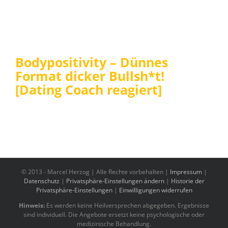
Bodypositivity – Dünnes
Format dicker Bullsh*t!
[Dating Coach reagiert]
© 2013 -
Marcel Herzog | Alle Rechte vorbehalten |
Impressum
|
Datenschutz
|
Privatsphäre-Einstellungen ändern
|
Historie der
Privatsphäre-Einstellungen
|
Einwilligungen widerrufen
Hinweis:
Es werden keine Heilversprechen abgegeben. Ergebnisse
sind individuell. Die Angebote ersetzt keine psychologische oder
medizinische Behandlung.