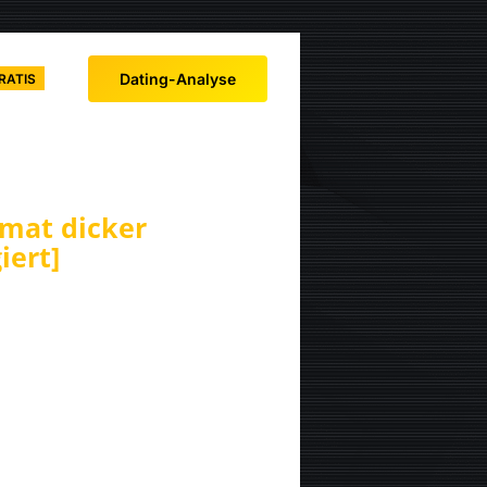
Dating-Analyse
RATIS
rmat dicker
iert]