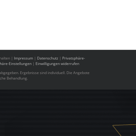
halten |
Impressum
|
Datenschutz
|
Privatsphäre-
phäre-Einstellungen
|
Einwilligungen widerrufen
bgegeben. Ergebnisse sind individuell. Die Angebote
sche Behandlung.