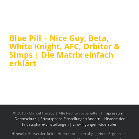
Blue Pill – Nice Guy, Beta,
White Knight, AFC, Orbiter &
Simps | Die Matrix einfach
erklärt
© 2013 -
Marcel Herzog | Alle Rechte vorbehalten |
Impressum
|
Datenschutz
|
Privatsphäre-Einstellungen ändern
|
Historie der
Privatsphäre-Einstellungen
|
Einwilligungen widerrufen
Hinweis:
Es werden keine Heilversprechen abgegeben. Ergebnisse