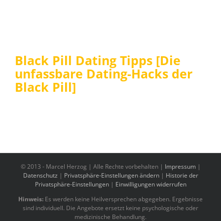
Black Pill Dating Tipps [Die
unfassbare Dating-Hacks der
Black Pill]
© 2013 -
Marcel Herzog | Alle Rechte vorbehalten |
Impressum
|
Datenschutz
|
Privatsphäre-Einstellungen ändern
|
Historie der
Privatsphäre-Einstellungen
|
Einwilligungen widerrufen
Hinweis:
Es werden keine Heilversprechen abgegeben. Ergebnisse
sind individuell. Die Angebote ersetzt keine psychologische oder
medizinische Behandlung.