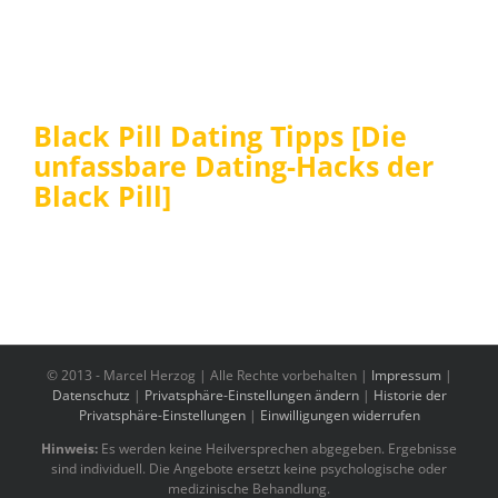
Black Pill Dating Tipps [Die
unfassbare Dating-Hacks der
Black Pill]
© 2013 -
Marcel Herzog | Alle Rechte vorbehalten |
Impressum
|
Datenschutz
|
Privatsphäre-Einstellungen ändern
|
Historie der
Privatsphäre-Einstellungen
|
Einwilligungen widerrufen
Hinweis:
Es werden keine Heilversprechen abgegeben. Ergebnisse
sind individuell. Die Angebote ersetzt keine psychologische oder
medizinische Behandlung.