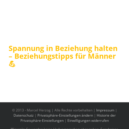
Spannung in Beziehung halten
– Beziehungstipps für Männer
💪
© 2013 -
Marcel Herzog | Alle Rechte vorbehalten |
Impressum
|
Datenschutz
|
Privatsphäre-Einstellungen ändern
|
Historie der
Privatsphäre-Einstellungen
|
Einwilligungen widerrufen