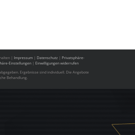
halten |
Impressum
|
Datenschutz
|
Privatsphäre-
phäre-Einstellungen
|
Einwilligungen widerrufen
bgegeben. Ergebnisse sind individuell. Die Angebote
sche Behandlung.