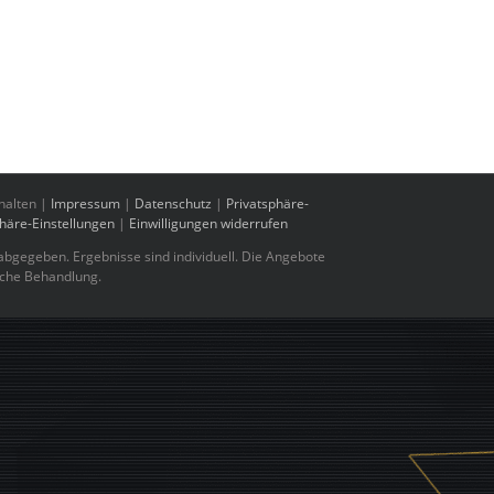
halten |
Impressum
|
Datenschutz
|
Privatsphäre-
phäre-Einstellungen
|
Einwilligungen widerrufen
bgegeben. Ergebnisse sind individuell. Die Angebote
sche Behandlung.