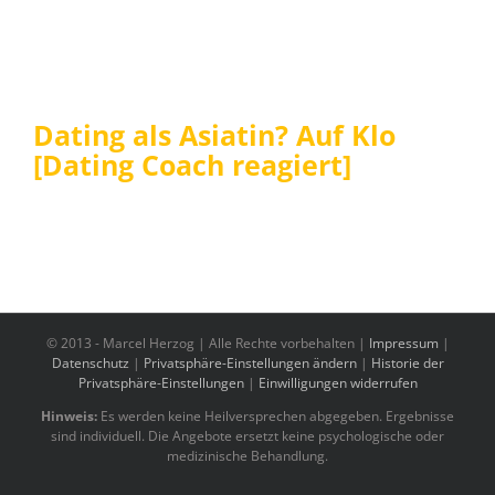
Dating als Asiatin? Auf Klo
[Dating Coach reagiert]
© 2013 -
Marcel Herzog | Alle Rechte vorbehalten |
Impressum
|
Datenschutz
|
Privatsphäre-Einstellungen ändern
|
Historie der
Privatsphäre-Einstellungen
|
Einwilligungen widerrufen
Hinweis:
Es werden keine Heilversprechen abgegeben. Ergebnisse
sind individuell. Die Angebote ersetzt keine psychologische oder
medizinische Behandlung.