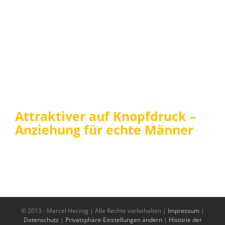
Attraktiver auf Knopfdruck –
Anziehung für echte Männer
© 2013 -
Marcel Herzog | Alle Rechte vorbehalten |
Impressum
|
Datenschutz
|
Privatsphäre-Einstellungen ändern
|
Historie der