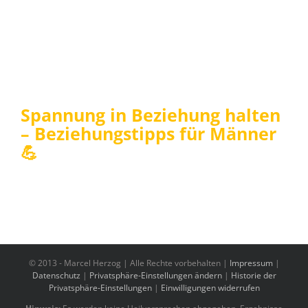
Spannung in Beziehung halten
– Beziehungstipps für Männer
💪
© 2013 -
Marcel Herzog | Alle Rechte vorbehalten |
Impressum
|
Datenschutz
|
Privatsphäre-Einstellungen ändern
|
Historie der
Privatsphäre-Einstellungen
|
Einwilligungen widerrufen