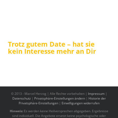
Trotz gutem Date – hat sie
kein Interesse mehr an Dir
© 2013 -
Marcel Herzog | Alle Rechte vorbehalten |
Impressum
|
Datenschutz
|
Privatsphäre-Einstellungen ändern
|
Historie der
Privatsphäre-Einstellungen
|
Einwilligungen widerrufen
Hinweis:
Es werden keine Heilversprechen abgegeben. Ergebnisse
sind individuell. Die Angebote ersetzt keine psychologische oder