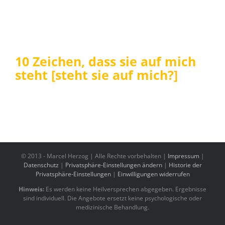
10 Zeichen, dass sie auf mich
steht [steht sie auf mich?]
© 2013 -
Marcel Herzog | Alle Rechte vorbehalten |
Impressum
|
Datenschutz
|
Privatsphäre-Einstellungen ändern
|
Historie der
Privatsphäre-Einstellungen
|
Einwilligungen widerrufen
Hinweis:
Es werden keine Heilversprechen abgegeben. Ergebnisse
sind individuell. Die Angebote ersetzt keine psychologische oder
medizinische Behandlung.