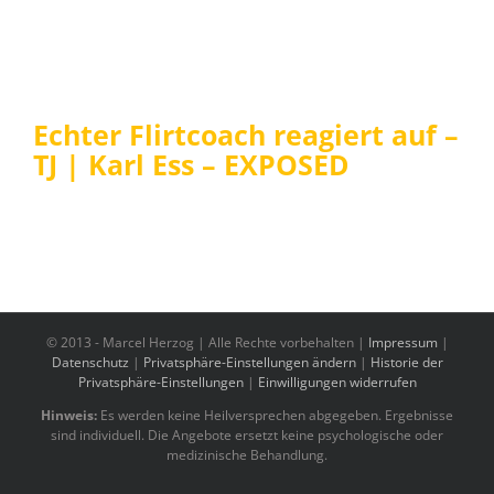
Echter Flirtcoach reagiert auf –
TJ | Karl Ess – EXPOSED
© 2013 -
Marcel Herzog | Alle Rechte vorbehalten |
Impressum
|
Datenschutz
|
Privatsphäre-Einstellungen ändern
|
Historie der
Privatsphäre-Einstellungen
|
Einwilligungen widerrufen
Hinweis:
Es werden keine Heilversprechen abgegeben. Ergebnisse
sind individuell. Die Angebote ersetzt keine psychologische oder
medizinische Behandlung.