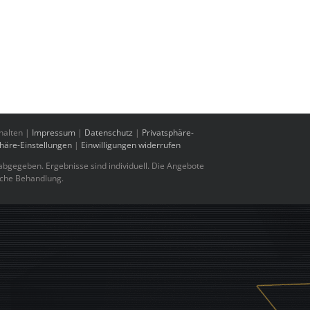
halten |
Impressum
|
Datenschutz
|
Privatsphäre-
phäre-Einstellungen
|
Einwilligungen widerrufen
bgegeben. Ergebnisse sind individuell. Die Angebote
sche Behandlung.