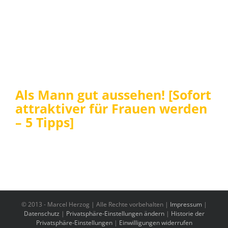
Als Mann gut aussehen! [Sofort
attraktiver für Frauen werden
– 5 Tipps]
© 2013 -
Marcel Herzog | Alle Rechte vorbehalten |
Impressum
|
Datenschutz
|
Privatsphäre-Einstellungen ändern
|
Historie der
Privatsphäre-Einstellungen
|
Einwilligungen widerrufen