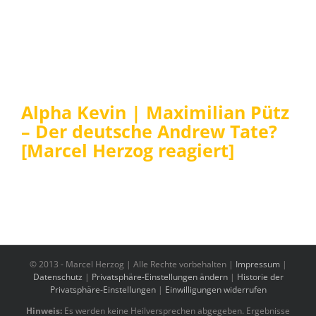
Alpha Kevin | Maximilian Pütz
– Der deutsche Andrew Tate?
[Marcel Herzog reagiert]
© 2013 -
Marcel Herzog | Alle Rechte vorbehalten |
Impressum
|
Datenschutz
|
Privatsphäre-Einstellungen ändern
|
Historie der
Privatsphäre-Einstellungen
|
Einwilligungen widerrufen
Hinweis:
Es werden keine Heilversprechen abgegeben. Ergebnisse