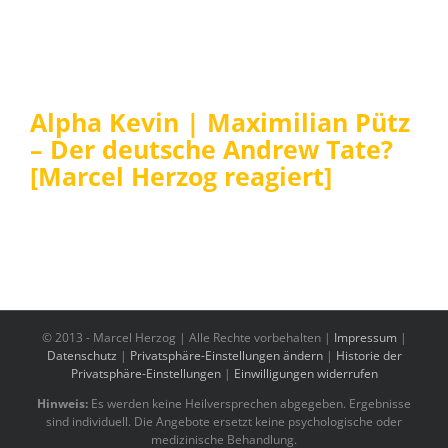
Alpha Kevin | Maximilian Pütz
– Der deutsche Andrew Tate?
[Marcel Herzog reagiert]
© 2013 -
Marcel Herzog | Alle Rechte vorbehalten |
Impressum
|
Datenschutz
|
Privatsphäre-Einstellungen ändern
|
Historie der
Privatsphäre-Einstellungen
|
Einwilligungen widerrufen
Hinweis:
Es werden keine Heilversprechen abgegeben. Ergebnisse
sind individuell. Die Angebote ersetzt keine psychologische oder
medizinische Behandlung.