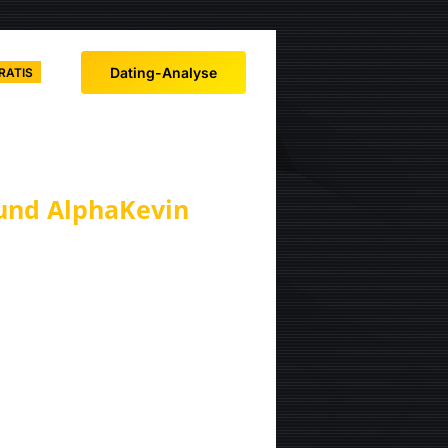
Dating-Analyse
RATIS
und AlphaKevin