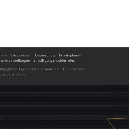
halten |
Impressum
|
Datenschutz
|
Privatsphäre-
phäre-Einstellungen
|
Einwilligungen widerrufen
bgegeben. Ergebnisse sind individuell. Die Angebote
sche Behandlung.