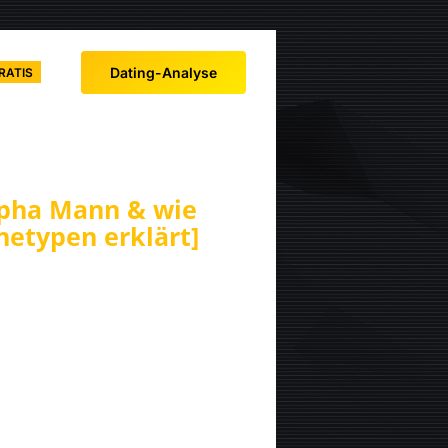
Dating-Analyse
RATIS
lpha Mann & wie
etypen erklärt]