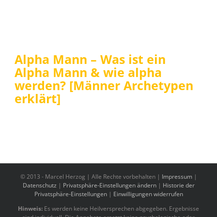
Alpha Mann – Was ist ein
Alpha Mann & wie alpha
werden? [Männer Archetypen
erklärt]
© 2013 -
Marcel Herzog | Alle Rechte vorbehalten |
Impressum
|
Datenschutz
|
Privatsphäre-Einstellungen ändern
|
Historie der
Privatsphäre-Einstellungen
|
Einwilligungen widerrufen
Hinweis:
Es werden keine Heilversprechen abgegeben. Ergebnisse