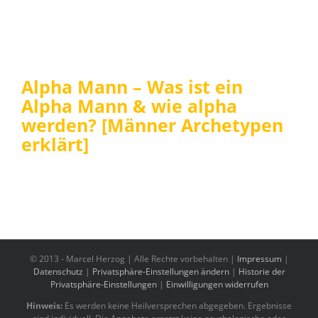
Alpha Mann – Was ist ein
Alpha Mann & wie alpha
werden? [Männer Archetypen
erklärt]
© 2013 -
Marcel Herzog | Alle Rechte vorbehalten |
Impressum
|
Datenschutz
|
Privatsphäre-Einstellungen ändern
|
Historie der
Privatsphäre-Einstellungen
|
Einwilligungen widerrufen
Hinweis:
Es werden keine Heilversprechen abgegeben. Ergebnisse