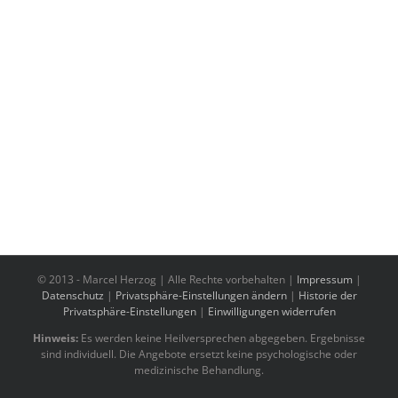
© 2013 -
Marcel Herzog | Alle Rechte vorbehalten |
Impressum
|
Datenschutz
|
Privatsphäre-Einstellungen ändern
|
Historie der
Privatsphäre-Einstellungen
|
Einwilligungen widerrufen
Hinweis:
Es werden keine Heilversprechen abgegeben. Ergebnisse
sind individuell. Die Angebote ersetzt keine psychologische oder
medizinische Behandlung.