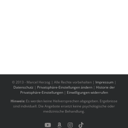
© 2013 -
Marcel Herzog | Alle Rechte vorbehalten |
Impressum
|
Datenschutz
|
Privatsphäre-Einstellungen ändern
|
Historie der
Privatsphäre-Einstellungen
|
Einwilligungen widerrufen
Hinweis:
Es werden keine Heilversprechen abgegeben. Ergebnisse
sind individuell. Die Angebote ersetzt keine psychologische oder
medizinische Behandlung.
YouTube
Benutzerdefiniert
Instagram
Tiktok