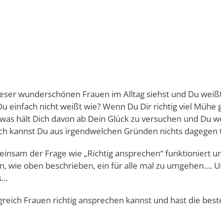
eser wunderschönen Frauen im Alltag siehst und Du weißt,
 Du einfach nicht weißt wie? Wenn Du Dir richtig viel Mühe 
as hält Dich davon ab Dein Glück zu versuchen und Du weiß
noch kannst Du aus irgendwelchen Gründen nichts dagegen t
insam der Frage wie „Richtig ansprechen“ funktioniert und
en, wie oben beschrieben, ein für alle mal zu umgehen…. U
os…
reich Frauen richtig ansprechen kannst und hast die beste