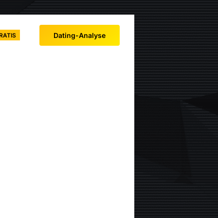
Dating-Analyse
RATIS