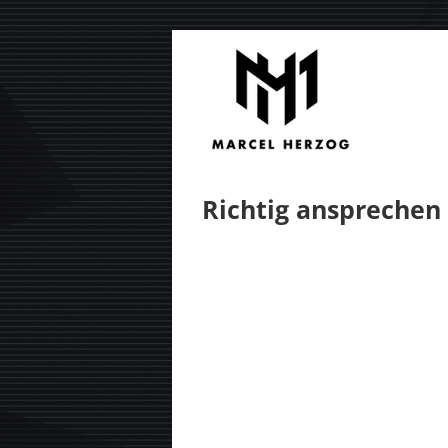
Zum
Inhalt
springen
Richtig ansprechen 