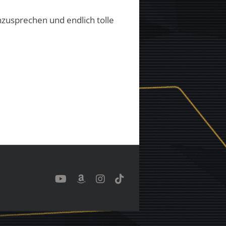
nzusprechen und endlich tolle
YouTube
Benutzerdefiniert
Instagram
Tiktok