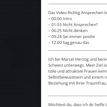
___________________________________
Das Video Richtig Ansprechen b
– 00:00 Intro
– 01:55 Nicht Ansprechen?
– 06:25 Nicht denken
– 09:24 Sei immer positiv
– 12:00 Sag genau das
___________________________________
Ich bin Marcel Herzog und berei
Schweiz unterwegs. Mein Ziel i
tolle und attraktive Frauen ke
Selbstbewusstsein und einem na
Beziehung mit ihrer Traumfrau.
___________________________________
Möchtest du, dass ich dir helfe