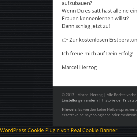
aufzubauen?
Wenn Du es satt hast alleine e
Frauen kennenlernen willst?
Dann schlag jetzt zu!
👉 Zur kostenlosen Erstberatu
Ich freue mich auf Dein Erfolg!
Marcel Herzog
© 2013 -
Marcel Herzog | Alle Rechte vorbe
Einstellungen ändern
|
Historie der Privats
Hinweis:
Es werden keine Heilversprechen a
ersetzt keine psychologische oder medizini
WordPress Cookie Plugin von Real Cookie Banner