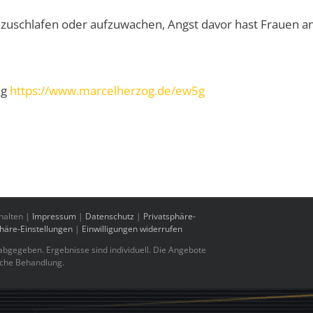
inzuschlafen oder aufzuwachen, Angst davor hast Frauen a
ng
https://www.marcelherzog.de/ew5g
halten |
Impressum
|
Datenschutz
|
Privatsphäre-
phäre-Einstellungen
|
Einwilligungen widerrufen
bgegeben. Ergebnisse sind individuell. Die Angebote
sche Behandlung.