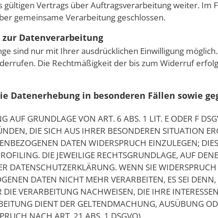
 gültigen Vertrags über Auftragsverarbeitung weiter. Im
 über gemeinsame Verarbeitung geschlossen.
g zur Datenverarbeitung
e sind nur mit Ihrer ausdrücklichen Einwilligung möglich.
 widerrufen. Die Rechtmäßigkeit der bis zum Widerruf erfol
ie Datenerhebung in besonderen Fällen sowie geg
AUF GRUNDLAGE VON ART. 6 ABS. 1 LIT. E ODER F DSG
ÜNDEN, DIE SICH AUS IHRER BESONDEREN SITUATION ER
NBEZOGENEN DATEN WIDERSPRUCH EINZULEGEN; DIES G
OFILING. DIE JEWEILIGE RECHTSGRUNDLAGE, AUF DEN
SER DATENSCHUTZERKLÄRUNG. WENN SIE WIDERSPRUCH 
ENEN DATEN NICHT MEHR VERARBEITEN, ES SEI DENN
IE VERARBEITUNG NACHWEISEN, DIE IHRE INTERESSEN
RBEITUNG DIENT DER GELTENDMACHUNG, AUSÜBUNG OD
UCH NACH ART. 21 ABS. 1 DSGVO).